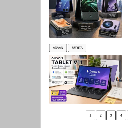
ADVAN
BERITA
1
2
3
4