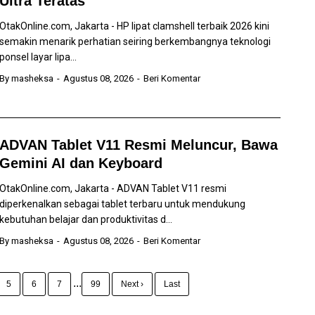
Ultra Teratas
OtakOnline.com, Jakarta - HP lipat clamshell terbaik 2026 kini
semakin menarik perhatian seiring berkembangnya teknologi
ponsel layar lipa...
By
masheksa
Agustus 08, 2026
Beri Komentar
ADVAN Tablet V11 Resmi Meluncur, Bawa
Gemini AI dan Keyboard
OtakOnline.com, Jakarta - ADVAN Tablet V11 resmi
diperkenalkan sebagai tablet terbaru untuk mendukung
kebutuhan belajar dan produktivitas d...
By
masheksa
Agustus 08, 2026
Beri Komentar
...
5
6
7
99
Next ›
Last