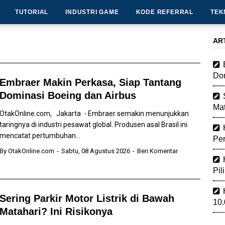
TUTORIAL
INDUSTRI GAME
KODE REFERRAL
TEK
AR
Dom
Embraer Makin Perkasa, Siap Tantang
Dominasi Boeing dan Airbus
Mat
OtakOnline.com, Jakarta - Embraer semakin menunjukkan
taringnya di industri pesawat global. Produsen asal Brasil ini
mencatat pertumbuhan...
Pe
By
OtakOnline.com
Sabtu, 08 Agustus 2026
Beri Komentar
Pil
Sering Parkir Motor Listrik di Bawah
10
Matahari? Ini Risikonya