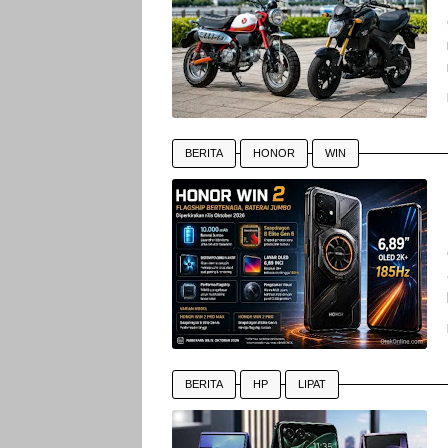
BERITA
HONOR
WIN
BERITA
HP
LIPAT