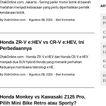
OtakOnline.com, Jakarta - Sering parkir motor listrik di bawah
AR
matahari menjadi kebiasaan yang perlu diperhatikan pemilik
kendaraan listrik...
D
By
OtakOnline.com
Agustus 08, 2026
Beri Komentar
P
C
P
Honda ZR-V e:HEV vs CR-V e:HEV, Ini
P
Perbedaannya
L
OtakOnline.com - Honda ZR-V e:HEV dan Honda CR-V e:HEV
K
menjadi dua SUV hybrid Honda yang menarik perhatian.
C
Keduanya membawa teknologi e:HE...
By
OtakOnline.com
Agustus 08, 2026
Beri Komentar
H
F
Honda Monkey vs Kawasaki Z125 Pro,
Pilih Mini Bike Retro atau Sporty?