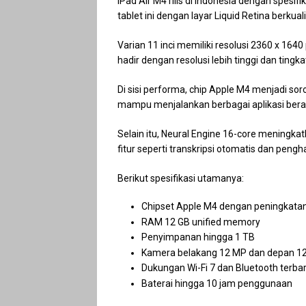
iPad Air M4 rilis di Indonesia dengan spes
tablet ini dengan layar Liquid Retina berkuali
Varian 11 inci memiliki resolusi 2360 x 1640
hadir dengan resolusi lebih tinggi dan tingk
Di sisi performa, chip Apple M4 menjadi sor
mampu menjalankan berbagai aplikasi berat
Selain itu, Neural Engine 16-core mening
fitur seperti transkripsi otomatis dan pengh
Berikut spesifikasi utamanya:
Chipset Apple M4 dengan peningkatan
RAM 12 GB unified memory
Penyimpanan hingga 1 TB
Kamera belakang 12 MP dan depan 12
Dukungan Wi-Fi 7 dan Bluetooth terba
Baterai hingga 10 jam penggunaan