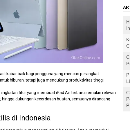
AR
H
I
K
C
C
P
enjadi kabar baik bagi pengguna yang mencari perangkat
P
untuk hiburan, tetapi juga mendukung produktivitas tinggi.
L
ningkatan fitur yang membuat iPad Air terbaru semakin relevan
C
layar, hingga dukungan kecerdasan buatan, semuanya dirancang
P
P
ilis di Indonesia