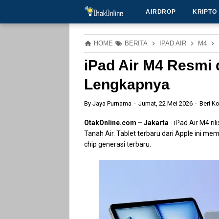
AIRDROP
KRIPTO
HOME
BERITA
IPAD AIR
M4
iPad Air M4 Resmi d
Lengkapnya
By
Jaya Purnama
Jumat, 22 Mei 2026
Beri K
OtakOnline.com – Jakarta
- iPad Air M4 ri
Tanah Air. Tablet terbaru dari Apple ini 
chip generasi terbaru.