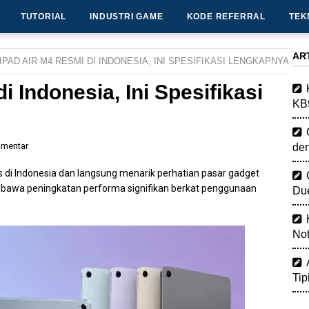
TUTORIAL
INDUSTRI GAME
KODE REFERRAL
TEK
AR
IPAD AIR M4 RESMI DI INDONESIA, INI SPESIFIKASI LENGKAPNYA
i Indonesia, Ini Spesifikasi
KB
omentar
de
lis di Indonesia dan langsung menarik perhatian pasar gadget
membawa peningkatan performa signifikan berkat penggunaan
Due
Not
Tip