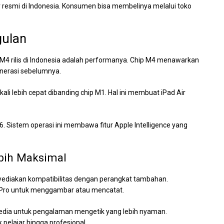
ler resmi di Indonesia. Konsumen bisa membelinya melalui toko
gulan
 M4 rilis di Indonesia adalah performanya. Chip M4 menawarkan
enerasi sebelumnya.
kali lebih cepat dibanding chip M1. Hal ini membuat iPad Air
6. Sistem operasi ini membawa fitur Apple Intelligence yang
ebih Maksimal
yediakan kompatibilitas dengan perangkat tambahan.
 Pro untuk menggambar atau mencatat.
rsedia untuk pengalaman mengetik yang lebih nyaman.
 pelajar hingga profesional.