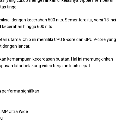
ifikasi yang cukup mengesankan di kelasnya. Apple membekali
tas tinggi.
 piksel dengan kecerahan 500 nits. Sementara itu, versi 13 inci
at kecerahan hingga 600 nits.
otan utama. Chip ini memiliki CPU 8-core dan GPU 9-core yang
 dengan lancar.
katkan kemampuan kecerdasan buatan. Hal ini memungkinkan
apusan latar belakang video berjalan lebih cepat.
 performa signifikan
 MP Ultra Wide
ru