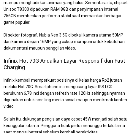
mampu menghadirkan animasi yang halus. Sementara itu, chipset
Unisoc T8300 dipadukan RAM 8GB dan penyimpanan internal
256GB memberikan performa stabil saat memainkan berbagai
game populer.
Di sektor fotografi, Nubia Neo 3 5G dibekali kamera utama 50MP
dan kamera depan 16MP yang cukup mumpuni untuk kebutuhan
dokumentasi maupun panggilan video.
Infinix Hot 70G Andalkan Layar Responsif dan Fast
Charging
Infinix kembali memperkuat posisinya di kelas harga Rp2 jutaan
melalui Hot 70G. Smartphone ini mengusung layar IPS LCD
berukuran 6,78 inci dengan refresh rate 120Hz sehingga nyaman
digunakan untuk scrolling media sosial maupun menikmati konten
video.
Selain itu, dukungan pengisian daya cepat 45W menjadi salah satu
keunggulan utama. Pengguna tidak perlu menunggu terlalu lama
saat mengisi baterai sebelum kembali beraktivitas.