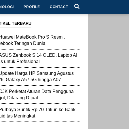
NOLOGI
PROFILE
CONTACT
TIKEL TERBARU
Huawei MateBook Pro S Resmi,
ebook Teringan Dunia
ASUS Zenbook S 14 OLED, Laptop AI
is untuk Profesional
Update Harga HP Samsung Agustus
6: Galaxy A57 5G hingga A07
OJK Perketat Aturan Data Pengguna
jol, Dilarang Dijual
Purbaya Suntik Rp 70 Triliun ke Bank,
uiditas Meningkat