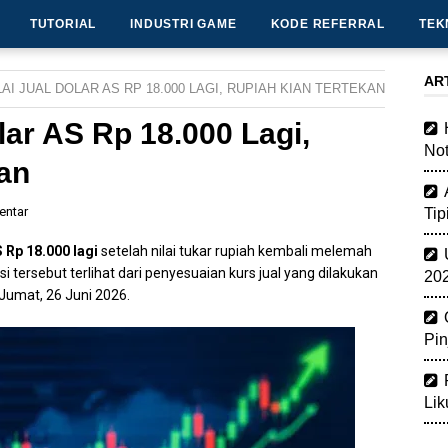
TUTORIAL
INDUSTRI GAME
KODE REFERRAL
TEK
AR
AI JUAL DOLAR AS RP 18.000 LAGI, RUPIAH KIAN TERTEKAN
lar AS Rp 18.000 Lagi,
Not
an
entar
Tip
 Rp 18.000 lagi
setelah nilai tukar rupiah kembali melemah
 tersebut terlihat dari penyesuaian kurs jual yang dilakukan
202
Jumat, 26 Juni 2026.
Pin
Lik