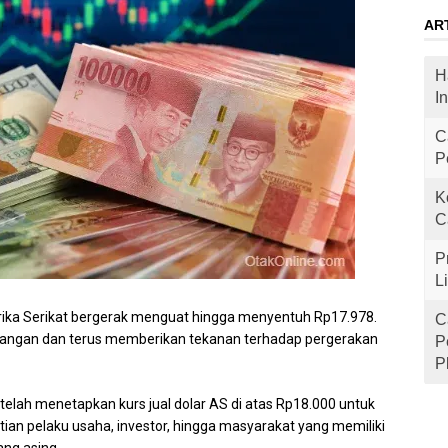
AR
H
I
C
P
K
C
P
L
ika Serikat bergerak menguat hingga menyentuh Rp17.978.
C
dagangan dan terus memberikan tekanan terhadap pergerakan
P
P
a telah menetapkan kurs jual dolar AS di atas Rp18.000 untuk
tian pelaku usaha, investor, hingga masyarakat yang memiliki