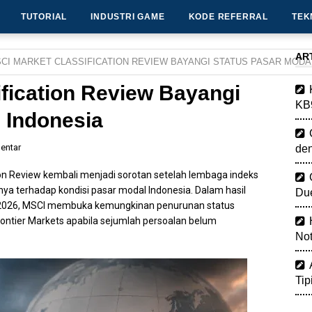
TUTORIAL
INDUSTRI GAME
KODE REFERRAL
TEK
AR
CI MARKET CLASSIFICATION REVIEW BAYANGI STATUS PASAR MODA
fication Review Bayangi
KB
 Indonesia
entar
de
ion Review kembali menjadi sorotan setelah lembaga indeks
a terhadap kondisi pasar modal Indonesia. Dalam hasil
Due
 2026, MSCI membuka kemungkinan penurunan status
rontier Markets apabila sejumlah persoalan belum
Not
Tip