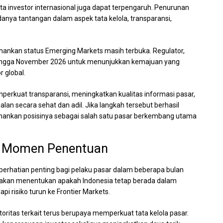
mata investor internasional juga dapat terpengaruh. Penurunan
adanya tantangan dalam aspek tata kelola, transparansi,
nkan status Emerging Markets masih terbuka. Regulator,
u hingga November 2026 untuk menunjukkan kemajuan yang
 global.
mperkuat transparansi, meningkatkan kualitas informasi pasar,
lan secara sehat dan adil. Jika langkah tersebut berhasil
hankan posisinya sebagai salah satu pasar berkembang utama
i Momen Penentuan
 perhatian penting bagi pelaku pasar dalam beberapa bulan
akan menentukan apakah Indonesia tetap berada dalam
 risiko turun ke Frontier Markets.
toritas terkait terus berupaya memperkuat tata kelola pasar.