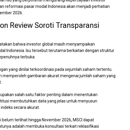
lah isu yang berpotensi mengurangi kepercayaan investor
ngan reformasi pasar modal Indonesia akan menjadi perhatian
vember 2026.
ion Review Soroti Transparansi
takan bahwa investor global masih menyampaikan
dal Indonesia. Isu tersebut terutama berkaitan dengan struktur
epenuhnya terbuka.
angan yang dinilai terkoordinasi pada sejumlah saham tertentu.
itan memperoleh gambaran akurat mengenai jumlah saham yang
.
pakan salah satu faktor penting dalam menentukan
institusi membutuhkan data yang jelas untuk menyusun
 indeks secara akurat.
i belum terlihat hingga November 2026, MSCI dapat
unya adalah membuka konsultasi terkait reklasifikasi