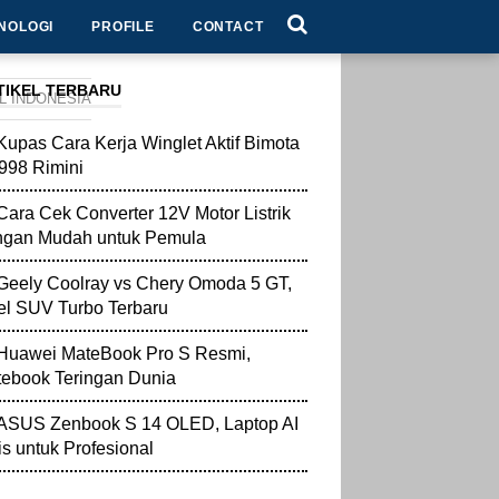
NOLOGI
PROFILE
CONTACT
TIKEL TERBARU
L INDONESIA
Kupas Cara Kerja Winglet Aktif Bimota
998 Rimini
Cara Cek Converter 12V Motor Listrik
ngan Mudah untuk Pemula
Geely Coolray vs Chery Omoda 5 GT,
l SUV Turbo Terbaru
Huawei MateBook Pro S Resmi,
ebook Teringan Dunia
ASUS Zenbook S 14 OLED, Laptop AI
is untuk Profesional