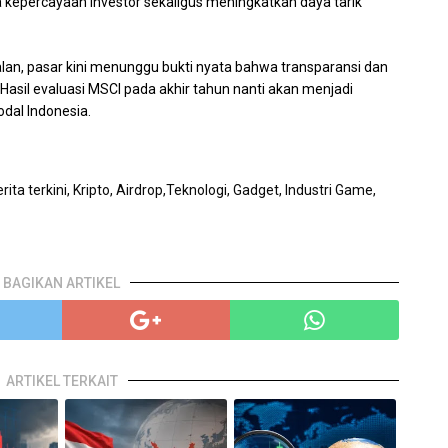
 kepercayaan investor sekaligus meningkatkan daya tarik
alan, pasar kini menunggu bukti nyata bahwa transparansi dan
. Hasil evaluasi MSCI pada akhir tahun nanti akan menjadi
dal Indonesia.
ita terkini, Kripto, Airdrop,Teknologi, Gadget, Industri Game,
BAGIKAN ARTIKEL
ARTIKEL TERKAIT