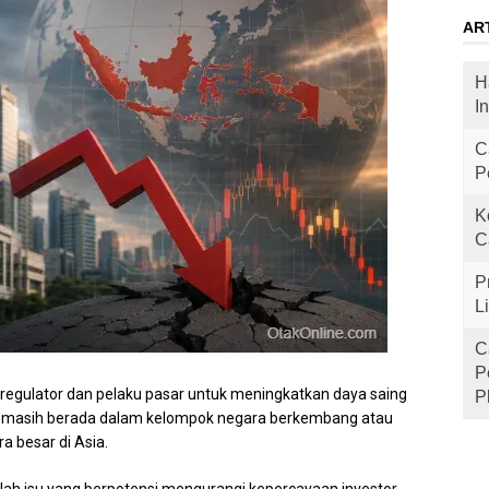
AR
H
I
C
P
K
C
P
L
C
P
regulator dan pelaku pasar untuk meningkatkan daya saing
P
sia masih berada dalam kelompok negara berkembang atau
 besar di Asia.