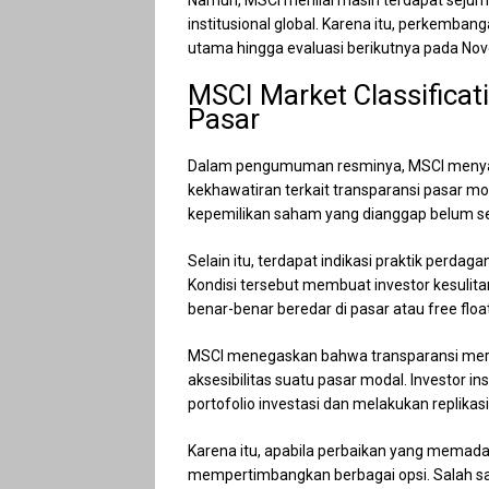
Namun, MSCI menilai masih terdapat sejum
institusional global. Karena itu, perkemba
utama hingga evaluasi berikutnya pada No
MSCI Market Classificat
Pasar
Dalam pengumuman resminya, MSCI menya
kekhawatiran terkait transparansi pasar mo
kepemilikan saham yang dianggap belum s
Selain itu, terdapat indikasi praktik perdag
Kondisi tersebut membuat investor kesul
benar-benar beredar di pasar atau free float
MSCI menegaskan bahwa transparansi meru
aksesibilitas suatu pasar modal. Investor 
portofolio investasi dan melakukan replikasi
Karena itu, apabila perbaikan yang memada
mempertimbangkan berbagai opsi. Salah sat