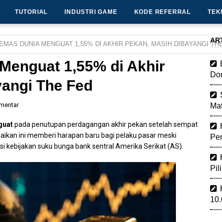
TUTORIAL
INDUSTRI GAME
KODE REFERRAL
TEK
AR
EMAS DUNIA MENGUAT 1,55% DI AKHIR PEKAN, MASIH DIBAYANGI TH
Menguat 1,55% di Akhir
Dom
yangi The Fed
omentar
Mat
guat
pada penutupan perdagangan akhir pekan setelah sempat
ikan ini memberi harapan baru bagi pelaku pasar meski
Pe
i kebijakan suku bunga bank sentral Amerika Serikat (AS).
Pil
10