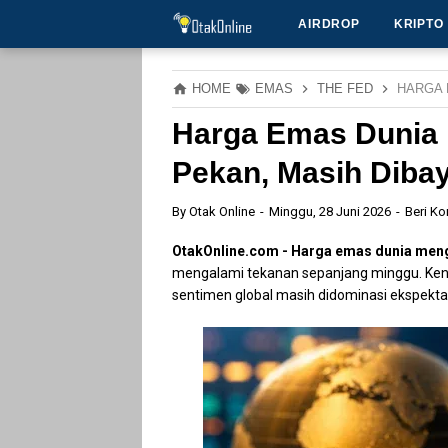
AIRDROP
KRIPTO
HOME
EMAS
THE FED
HARGA 
Harga Emas Dunia 
Pekan, Masih Diba
By
Otak Online
Minggu, 28 Juni 2026
Beri K
OtakOnline.com -
Harga emas dunia men
mengalami tekanan sepanjang minggu. Kena
sentimen global masih didominasi ekspektas