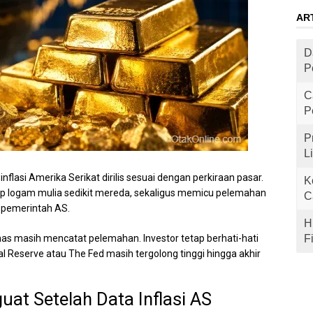
AR
D
P
C
P
P
L
nflasi Amerika Serikat dirilis sesuai dengan perkiraan pasar.
K
p logam mulia sedikit mereda, sekaligus memicu pelemahan
C
i pemerintah AS.
H
s masih mencatat pelemahan. Investor tetap berhati-hati
F
 Reserve atau The Fed masih tergolong tinggi hingga akhir
at Setelah Data Inflasi AS