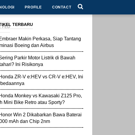
NOLOGI
PROFILE
CONTACT
TIKEL TERBARU
E FED
Embraer Makin Perkasa, Siap Tantang
inasi Boeing dan Airbus
Sering Parkir Motor Listrik di Bawah
ahari? Ini Risikonya
Honda ZR-V e:HEV vs CR-V e:HEV, Ini
rbedaannya
Honda Monkey vs Kawasaki Z125 Pro,
ih Mini Bike Retro atau Sporty?
Honor Win 2 Dikabarkan Bawa Baterai
.000 mAh dan Chip 2nm