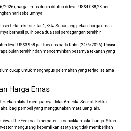
2026), harga emas dunia ditutup di level US$4.088,23 per
ingkan hari sebelumnya.
ih terkoreksi sekitar 1,73%. Sepanjang pekan, harga emas
ya berhasil pulih pada dua sesi perdagangan terakhir.
 level US$3.958 per troy ons pada Rabu (24/6/2026). Posisi
erapa bulan terakhir dan mencerminkan besarnya tekanan yang
ai belum cukup untuk menghapus pelemahan yang terjadi selama
kan Harga Emas
ertekan akibat menguatnya dolar Amerika Serikat. Ketika
mahal bagi pembeli yang menggunakan mata uang lain.
kin bahwa The Fed masih berpotensi menaikkan suku bunga. Sikap
investor mengurangi kepemilikan aset yang tidak memberikan