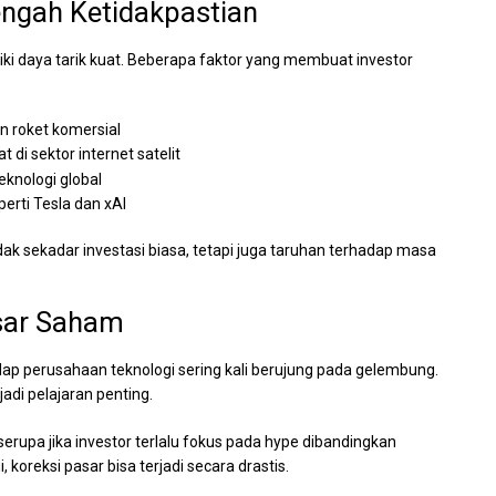
Tengah Ketidakpastian
iki daya tarik kuat. Beberapa faktor yang membuat investor
n roket komersial
di sektor internet satelit
eknologi global
perti Tesla dan xAI
idak sekadar investasi biasa, tetapi juga taruhan terhadap masa
sar Saham
p perusahaan teknologi sering kali berujung pada gelembung.
di pelajaran penting.
upa jika investor terlalu fokus pada hype dibandingkan
, koreksi pasar bisa terjadi secara drastis.