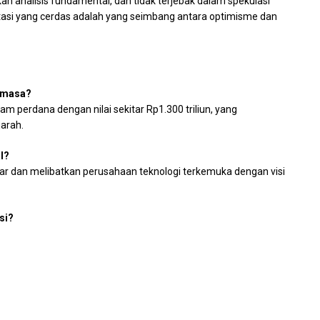
an analisis fundamental, dan tidak terjebak dalam spekulasi
stasi yang cerdas adalah yang seimbang antara optimisme dan
g masa?
 perdana dengan nilai sekitar Rp1.300 triliun, yang
jarah.
l?
ar dan melibatkan perusahaan teknologi terkemuka dengan visi
si?