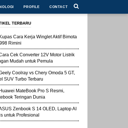
NOLOGI
PROFILE
CONTACT
TIKEL TERBARU
Kupas Cara Kerja Winglet Aktif Bimota
998 Rimini
Cara Cek Converter 12V Motor Listrik
ngan Mudah untuk Pemula
Geely Coolray vs Chery Omoda 5 GT,
l SUV Turbo Terbaru
Huawei MateBook Pro S Resmi,
ebook Teringan Dunia
ASUS Zenbook S 14 OLED, Laptop AI
is untuk Profesional