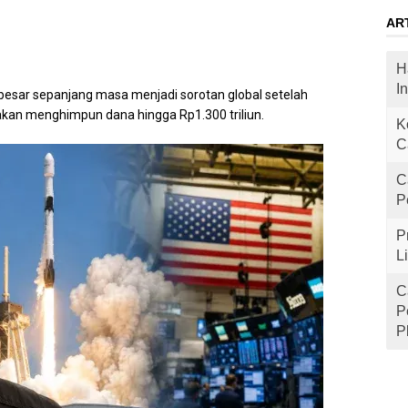
AR
H
I
besar sepanjang masa menjadi sorotan global setelah
 akan menghimpun dana hingga Rp1.300 triliun.
K
C
C
P
P
L
C
P
P