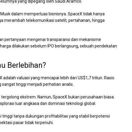
ebelumnya yang dipegang oleh Saudi Aramco.
n Musk dalam memperluas bisnisnya. SpaceX tidak hanya
juga merambah telekomunikasi satelit, pertahanan, hingga
kan pertanyaan mengenai transparansi dan mekanisme
 harga dilakukan sebelum IPO berlangsung, sebuah pendekatan
au Berlebihan?
adalah valuasi yang mencapai lebih dari US$1,7 triliun. Rasio
sangat tinggi menjadi perhatian analis.
 ini tergolong ekstrem. Namun, SpaceX bukan perusahaan biasa.
plorasi luar angkasa dan dominasi teknologi global.
uasi tinggi tanpa dukungan profitabilitas yang stabil berpotensi
pektasi pasar tidak terpenuhi.