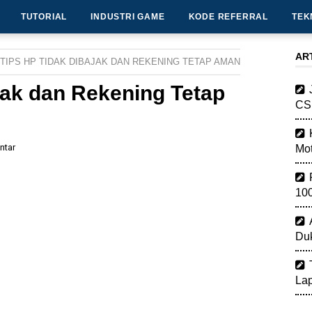
TUTORIAL
INDUSTRI GAME
KODE REFERRAL
TEK
AR
TIPS HP TIDAK DIBAJAK DAN REKENING TETAP AMAN
jak dan Rekening Tetap
CSH
ntar
Mot
100
Duk
Lap