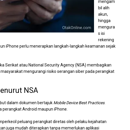
mengam
bil alih
akun,
hingga
mengura
s isi
rekening
pun iPhone perlu menerapkan langkah-langkah keamanan sejak
ika Serikat atau National Security Agency (NSA) membagikan
syarakat mengurangi risiko serangan siber pada perangkat
Menurut NSA
ut dalam dokumen bertajuk
Mobile Device Best Practices
.
na perangkat Android maupun iPhone.
erkecil peluang perangkat diretas oleh pelaku kejahatan
nkan juga mudah diterapkan tanpa memerlukan aplikasi