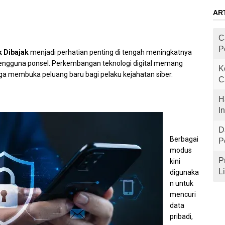
AR
C
P
k Dibajak
menjadi perhatian penting di tengah meningkatnya
engguna ponsel. Perkembangan teknologi digital memang
K
uga membuka peluang baru bagi pelaku kejahatan siber.
C
H
I
D
Berbagai
P
modus
P
kini
L
digunaka
n untuk
mencuri
data
pribadi,