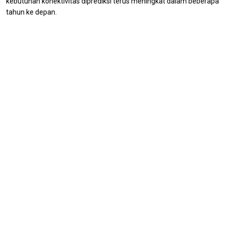
kebutuhan konektivitas diprediksi terus meningkat dalam beberapa
tahun ke depan.