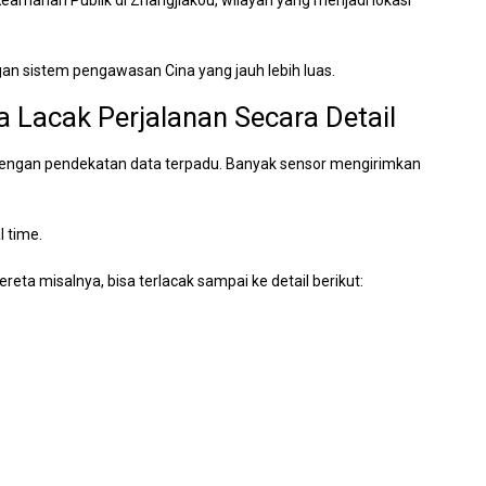
eamanan Publik di Zhangjiakou, wilayah yang menjadi lokasi
an sistem pengawasan Cina yang jauh lebih luas.
 Lacak Perjalanan Secara Detail
 dengan pendekatan data terpadu. Banyak sensor mengirimkan
l time.
a misalnya, bisa terlacak sampai ke detail berikut: