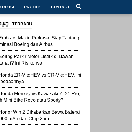
NOLOGI
PROFILE
CONTACT
TIKEL TERBARU
DATA
Embraer Makin Perkasa, Siap Tantang
inasi Boeing dan Airbus
Sering Parkir Motor Listrik di Bawah
ahari? Ini Risikonya
Honda ZR-V e:HEV vs CR-V e:HEV, Ini
rbedaannya
Honda Monkey vs Kawasaki Z125 Pro,
ih Mini Bike Retro atau Sporty?
Honor Win 2 Dikabarkan Bawa Baterai
.000 mAh dan Chip 2nm