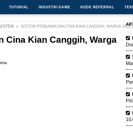
TUTORIAL
INDUSTRI GAME
KODE REFERRAL
TEK
AR
SISTEM
SISTEM PENGAWASAN CINA KIAN CANGGIH, WARGA JADI 
 Cina Kian Canggih, Warga
Dom
ntar
Mat
Pe
Pil
10