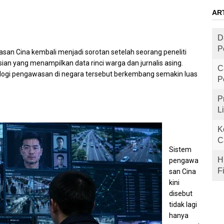
AR
D
P
an Cina kembali menjadi sorotan setelah seorang peneliti
n yang menampilkan data rinci warga dan jurnalis asing.
C
ogi pengawasan di negara tersebut berkembang semakin luas
P
P
L
K
C
Sistem
H
pengawa
F
san Cina
kini
disebut
tidak lagi
hanya